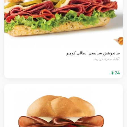
ساندويتش سبايسي ايطالى كومبو
447 سعرة حرارية