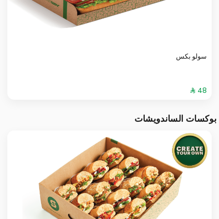
سولو بكس
بوكسات الساندويشات