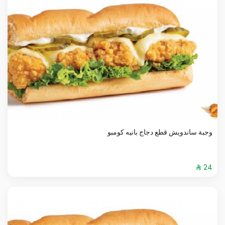
وجبة ساندويش قطع دجاج بانيه كومبو