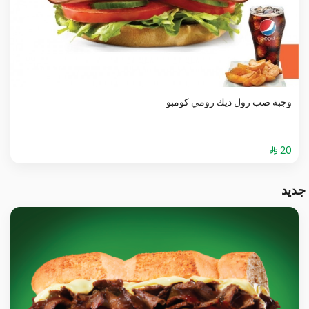
وجبة صب رول ديك رومي كومبو
جديد