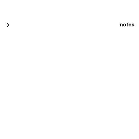
notes
وجبة ساندويش قطع دجاج بانيه كومبو