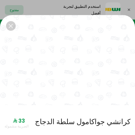
استخدم التطبيق لتجربة
مفتوح
أفضل
اختر العنوان
 ميلت
الصب
سناكس
كوكيز
المشروبات
وجبات قائمة التوفير
كرانشي جواكامول سلطة الدجاج
الضريبة مشمولة