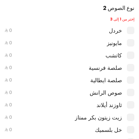
نوع الصوص 2
إختر من 1 إلى 3
خردل
مايونيز
كاتشب
ساندويتش سبايسي ايطالى كومبو
447 سعرة حرارية
صلصة فرنسية
صلصة ايطالية
صوص الرانش
ثاوزند أيلاند
زيت زيتون بكر ممتاز
خل بلسميك