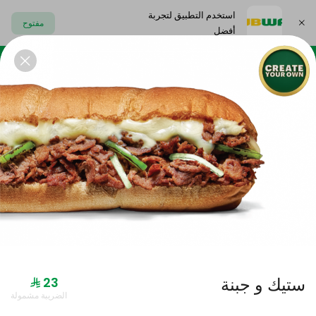
استخدم التطبيق لتجربة
مفتوح
أفضل
اختر العنوان
 ميلت
الصب
سناكس
كوكيز
المشروبات
وجبات قائمة التوفير
ستيك و جبنة
الضريبة مشمولة