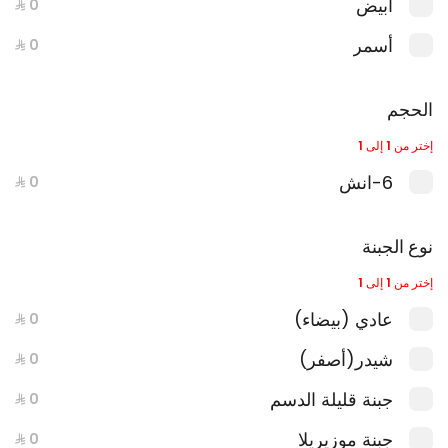
أبيض
أسمر
الحجم
سولو بكس
إختر من 1 إلى 1
6-انش
بوكسات الساندويشات
نوع الجبنة
إختر من 1 إلى 1
عادي (بيضاء)
شيدر(أصفر)
جبنة قليلة الدسم
جبنة موزيريلا