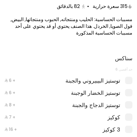
315 سعرة حرارية
•
82
بالدقائق
مسببات الحساسية
:
الحليب ومنتجاته, الحبوب ومنتجاتها, البيض,
فول الصويا, الخردل
.
هذا الصنف يحتوي أو قد يحتوي على أحد
مسببات الحساسية المذكورة
سناكس
حد أقصى 6
توستيز البيبيروني والجبنة
+ ⁨⁦‪‬ 6⁩
وجبة ساندويش قطع دجاج بانيه كومبو
توستيز الخضار الوجبنة
+ ⁨⁦‪‬ 6⁩
توستيز الدجاج والجبنة
+ ⁨⁦‪‬ 8⁩
كوكيز
+ ⁨⁦‪‬ 7⁩
3 كوكيز
+ ⁨⁦‪‬ 16⁩