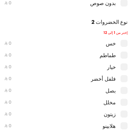
بدون صوص
نوع الخضروات 2
إختر من 1 إلى 12
خس
وجبة صب رول ديك رومي كومبو
طماطم
خيار
فلفل أخضر
جديد
بصل
مخلل
زيتون
هلابينو