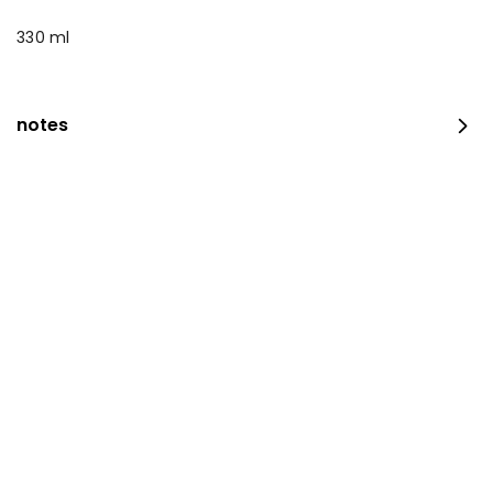
330 ml
notes
Crumbed Chicken Sub Combo
⁨⁦‪‬ 24⁩