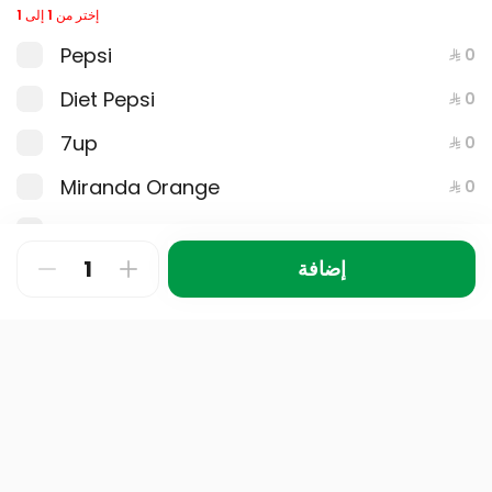
إختر من 1 إلى 1
Pepsi
⁨⁦‪‬ 0⁩
Diet Pepsi
⁨⁦‪‬ 0⁩
7up
⁨⁦‪‬ 0⁩
Miranda Orange
⁨⁦‪‬ 0⁩
Spicy Italian Sub Combo
Mountain Dew
447 سعرة حرارية
⁨⁦‪‬ 0⁩
إضافة
Liption Peach Ice Tea
⁨⁦‪‬ 0⁩
⁨⁦‪‬ 24⁩
Lipton Lemon Ice Tea
⁨⁦‪‬ 0⁩
Water
⁨⁦‪‬ 0⁩
notes