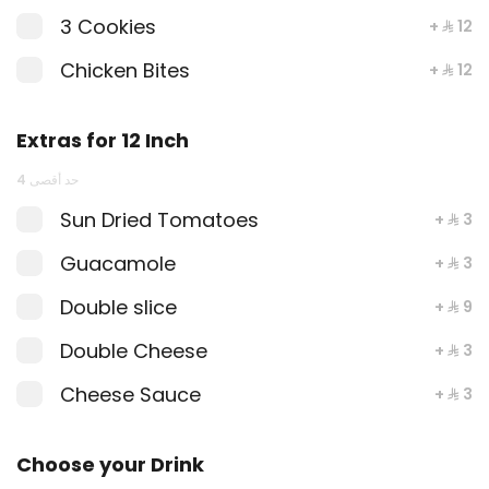
3 Cookies
+ ⁨⁦‪‬ 12⁩
Chicken Bites
+ ⁨⁦‪‬ 12⁩
Extras for 12 Inch
حد أقصى 4
Sun Dried Tomatoes
+ ⁨⁦‪‬ 3⁩
Crumbed Chicken Sub Roll combo
Guacamole
+ ⁨⁦‪‬ 3⁩
Double slice
+ ⁨⁦‪‬ 9⁩
⁨⁦‪‬ 20⁩
Double Cheese
+ ⁨⁦‪‬ 3⁩
Cheese Sauce
+ ⁨⁦‪‬ 3⁩
Choose your Drink