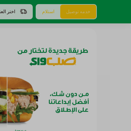
خدمه توصيل
استلام
اختر الع