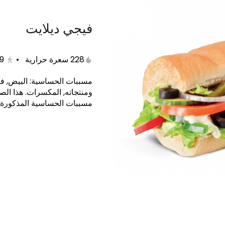
فيجي ديلايت
الصب وجبات
صب السيريز
صب ميلت
الصب
228 سعرة حرارية
•
9
مسببات الحساسية
:
البيض, فو
ومنتجاته, المكسرات
.
هذا الص
مسببات الحساسية المذكورة
ب رول قطع دجاج البانيه
ساندويتش سبايسي ايطالى كومب