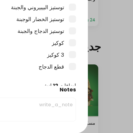
كومبو
توستيز البيبيروني والجبنة
توستيز الخضار الوجبنة
توستيز الدجاج والجبنة
كوكيز
جديد
3 كوكيز
قطع الدجاج
اضافات 12 انش
Notes
حد أقصى 4
صوص جبنة
مسكت باربيكيو
سولو 
اضافات