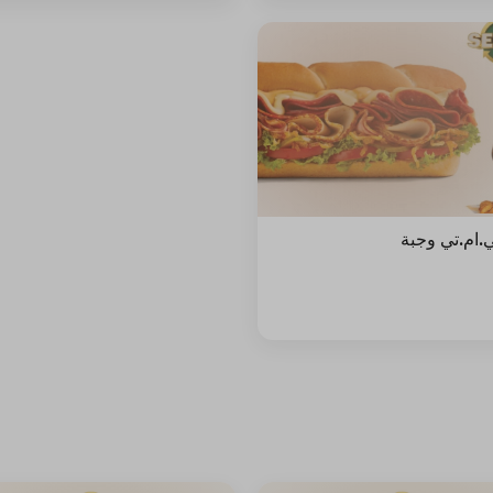
ي.ام.تي وجبة