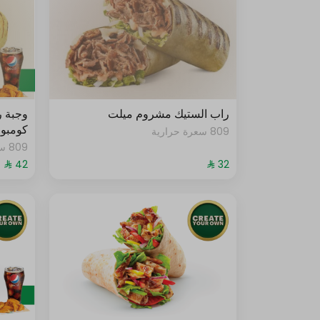
نوع الجبنة
إختر من 1 إلى 1
عادي (بيضاء)
شيدر(أصفر)
جبنة قليلة الدسم
راب الستيك مشروم ميلت
وجبة 
كومبو
809 سعرة حرارية
جبنة موزيريلا
809 سعرة حرارية
جبنة مكس عادي وشيدر