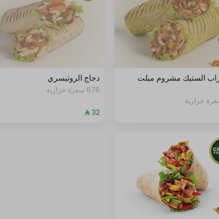
راب الستيك مشروم ميلت
دجاج الروتيسري
676 سعرة حرارية