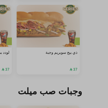
فلفل أخضر
بصل
مخلل
زيتون
هلابينو
ذي بيج سوبريم وجبة
لودد ب
ذرة
فاصوليا حمراء
أوراق جرجير
مشروم
وجبات صب ميلت
درجة التحميص