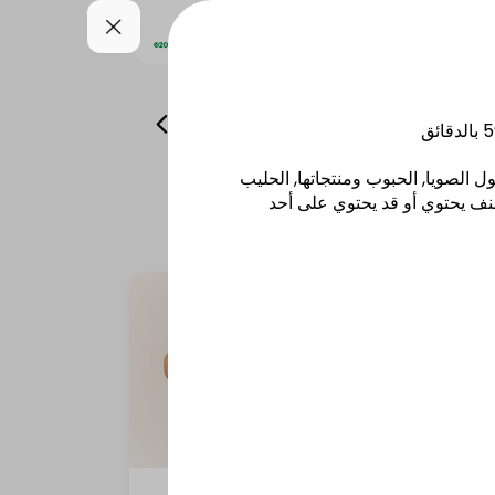
سناكس
كوكيز
المشروبات
5
بالدقائق
ل الصويا, الحبوب ومنتجاتها, الحليب
نف يحتوي أو قد يحتوي على أحد
و
وجبة صب رول ديك رومي كومبو