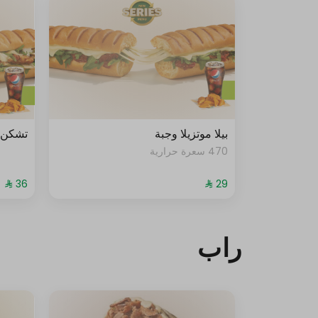
إختر من 1 إلى 1
محمصه
بدون التحميص
نوع الخبز 2
إختر من 1 إلى 1
بيلا موتزيلا وجبة
تشكن 
أبيض
470 سعرة حرارية
أسمر
الحجم
راب
إختر من 1 إلى 1
6-انش