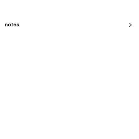
notes
Crumbed Chicken Sub Combo
⁨⁦‪‬ 24⁩